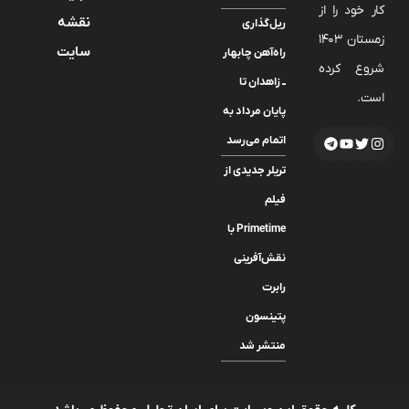
کار خود را از
نقشه
ریل‌گذاری
زمستان 1403
سایت
راه‌آهن چابهار
شروع کرده
ــ زاهدان تا
است.
پایان مرداد به
اتمام می‌رسد
تریلر جدیدی از
فیلم
Primetime با
نقش‌آفرینی
رابرت
پتینسون
منتشر شد