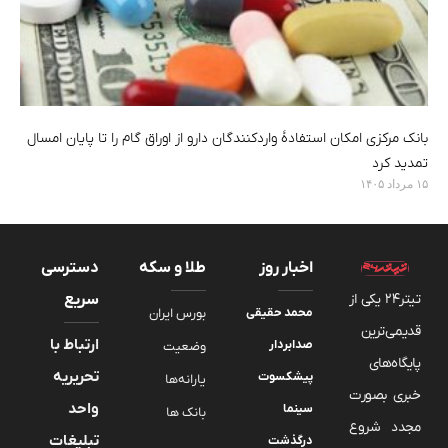
بانک مرکزی امکان استفادۀ واردکنندگان دارو از اوراق گام را تا پایان امسال
تمدید کرد
۱۵ مرداد ۱۴۰۵
اخبار روز
طلا و سکه
دسترسی
تیتر24 یکی از
سریع
محمد حقیقی
بورس ایران
قدیمی‌ترین
ارتباط با
صدابردار
وضعیت
پایگاه‌های
تحریریه
پیشکسوت
یارانه‌ها
خبری بصورت
واحد
سینما
بانک ها
مجدد شروع
تبلیغات
درگذشت