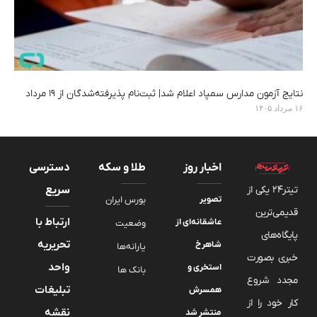
نتایج آزمون مدارس سمپاد اعلام شد| ثبت‌نام پذیرفته‌شدگان از ۱۹ مرداد
۱۶ مرداد ۱۴۰۵
اخبار روز
طلا و سکه
دسترسی
تیتر24 یکی از
سریع
تصویر
بورس ایران
قدیمی‌ترین
ارتباط با
عاشقانه‌ای از
وضعیت
پایگاه‌های
تحریریه
شاهرخ
یارانه‌ها
خبری بصورت
واحد
استخری و
بانک ها
مجدد شروع
تبلیغات
همسرش
کار خود را از
نقشه
منتشر شد