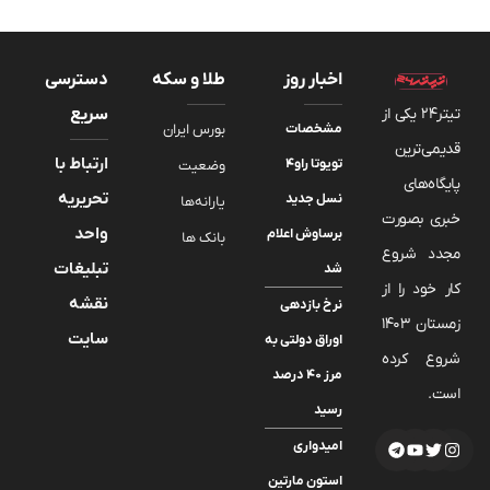
اخبار روز
طلا و سکه
دسترسی
تیتر24 یکی از
سریع
مشخصات
بورس ایران
قدیمی‌ترین
ارتباط با
تویوتا راو۴
وضعیت
پایگاه‌های
تحریریه
نسل جدید
یارانه‌ها
خبری بصورت
واحد
برساوش اعلام
بانک ها
مجدد شروع
تبلیغات
شد
کار خود را از
نقشه
نرخ بازدهی
زمستان 1403
سایت
اوراق دولتی به
شروع کرده
مرز ۴۰ درصد
است.
رسید
امیدواری
استون مارتین