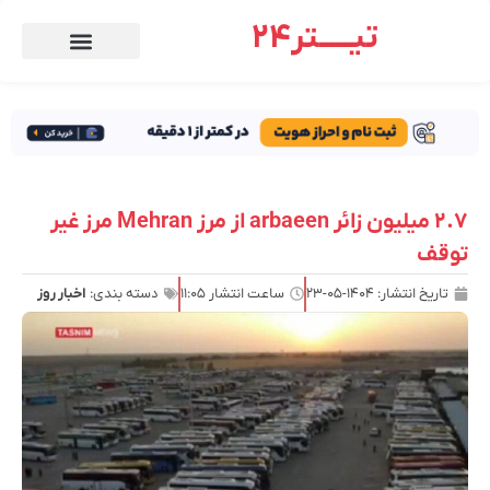
تیـــــتر24
۲.۷ میلیون زائر arbaeen از مرز Mehran مرز غیر
توقف
تاریخ انتشار:
۱۴۰۴-۰۵-۲۳
ساعت انتشار
۱۱:۰۵
دسته بندی:
اخبار روز