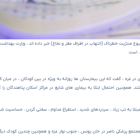
ی که منابع پزشکی غزه از شیوع مننژیت خطرناک (التهاب در اطراف مغز و نخاع) خبر داده اند ، وزارت بهدا
. است
در غزه ، گفت که این بیمارستان ها روزانه به ویژه در بین کودکان ، در میان 
. همچنین احتمال ابتلا به بیماری های شایع در مراکز اسکان پناهندگان را 
مبتلا به تب زیاد ، سردردهای شدید ، استفراغ مداوم ، سفتی گردن ، حساسیت شدی
 منتشر شده توسط وزارت بهداشت غزه ، ۳۹ کودک در مجتمع پزشکی ناصر در خان یونس ، جنوب نوار غزه و همچنین چندین کو