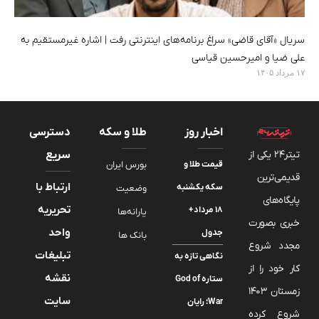
سریال «آقای قاضی» سراغ برنامه‌های اینترنتی رفت | اشاره غیرمستقیم به
علی ضیا و امیرحسین قیاسی
۱۷ مرداد ۱۴۰۵
اخبار روز
طلا و سکه
دسترسی
تیتر24 یکی از
سریع
قیمت طلا و
بورس ایران
قدیمی‌ترین
ارتباط با
سکه یکشنبه
وضعیت
پایگاه‌های
تحریریه
۱۸ مرداد+
یارانه‌ها
خبری بصورت
واحد
جدول
بانک ها
مجدد شروع
تبلیغات
نگاهی تازه به
کار خود را از
نقشه
ستاره God of
زمستان 1403
سایت
War؛ رایان
شروع کرده