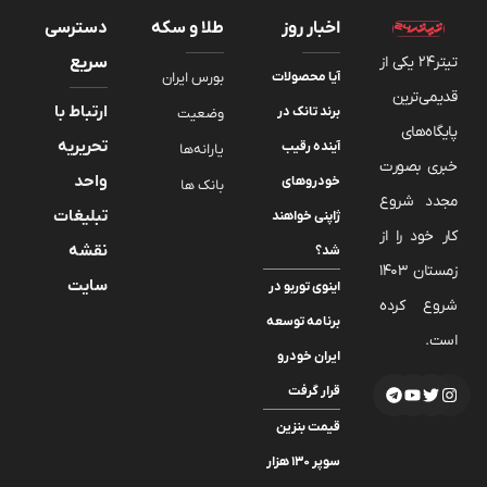
اخبار روز
طلا و سکه
دسترسی
تیتر24 یکی از
سریع
آیا محصولات
بورس ایران
قدیمی‌ترین
ارتباط با
برند تانک در
وضعیت
پایگاه‌های
تحریریه
آینده رقیب
یارانه‌ها
خبری بصورت
واحد
خودروهای
بانک ها
مجدد شروع
تبلیغات
ژاپنی خواهند
کار خود را از
نقشه
شد؟
زمستان 1403
سایت
اینوی توربو در
شروع کرده
برنامه توسعه
است.
ایران خودرو
قرار گرفت
قیمت بنزین
سوپر ۱۳۰ هزار