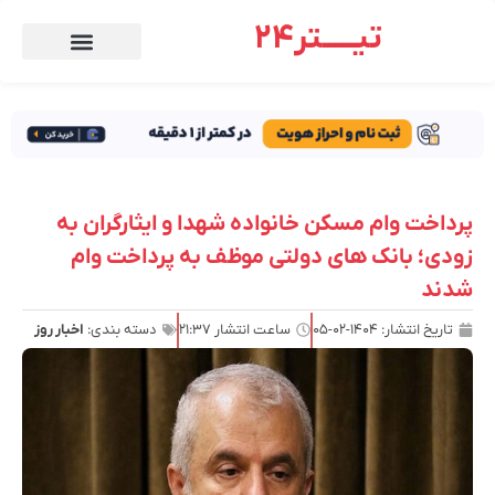
تیـــــتر24
پرداخت وام مسکن خانواده شهدا و ایثارگران به
زودی؛ بانک های دولتی موظف به پرداخت وام
شدند
تاریخ انتشار:
۱۴۰۴-۰۲-۰۵
ساعت انتشار
۲۱:۳۷
دسته بندی:
اخبار روز