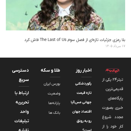
بلا رمزی جزئیات تازه‌ای از فصل سوم The Last of Us فاش کرد
۱۷ مرداد ۱۴۰۵
اخبار روز
طلا و سکه
دسترسی
تیتر24 یکی از
سریع
رکوردشکنی
بورس ایران
قدیمی‌ترین
ارتباط با
تازه قیمت
وضعیت
پایگاه‌های
تحریریه
جهانی مس|آیا
یارانه‌ها
خبری بصورت
واحد
اقتصاد جهان
بانک ها
مجدد شروع
تبلیغات
رو به رونق
کار خود را از
نقشه
است؟