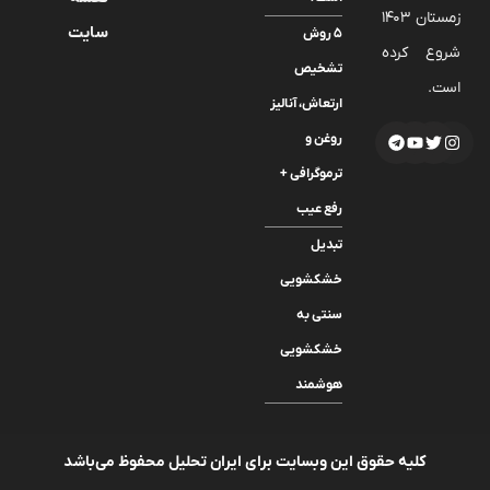
زمستان 1403
سایت
۵ روش
شروع کرده
تشخیص
است.
ارتعاش، آنالیز
روغن و
ترموگرافی +
رفع عیب
تبدیل
خشکشویی
سنتی به
خشکشویی
هوشمند
کلیه حقوق این وبسایت برای ایران تحلیل محفوظ می‌باشد