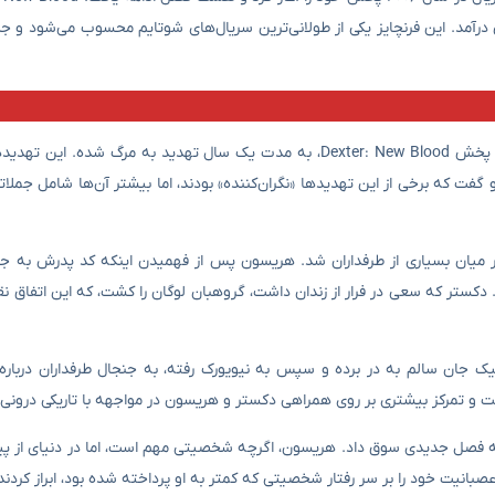
ش شد و Dexter: Original Sin در سال ۲۰۲۴ به نمایش درآمد. این فرنچایز یکی از طولانی‌ترین سریال‌های شوتایم محسوب می
جک آلکات، ایفاگر نقش هریسون مورگان، به‌تازگی گفته است که پس از پخش Dexter: New Blood، به مدت یک سال تهدید به
ت که برخی از این تهدیدها «نگران‌کننده» بودند، اما بیشتر آن‌ها شامل جملاتی
Dexter باعث ایجاد اختلاف نظر در میان بسیاری از طرفداران شد. هریسون پس از فهمیدن اینکه کد پدر
کستر که سعی در فرار از زندان داشت، گروهبان لوگان را کشت، که این اتفاق ن
De، با افشای اینکه دکستر از شلیک جان سالم به در برده و سپس به نیویورک رفته، به جنجال طرفداران 
به فصل جدیدی سوق داد. هریسون، اگرچه شخصیتی مهم است، اما در دنیای از 
بانیت خود را بر سر رفتار شخصیتی که کمتر به او پرداخته شده بود، ابراز کردند