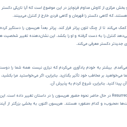
بخش مرکزی از کاوش مداوم فرنچایز در این موضوع است که آیا تاریکی دکستر می
ند، که گاهی دکستر را قهرمان و گاهی فردی خارج از کنترل می‌بینند.
Dexter: Resurre، هریسون به دکستر کمک می‌کند تا از چنگ لئون پراتر فرار کند. پراتر بعداً هریسون را دستگیر 
 می‌دهد کنترل را به دست گرفته و او را بکشد. این نشان‌دهنده تغییر شخصیت هر
 جدیدتر دکستر معرفی می‌کند.
ار می‌آمدم. بیشتر به خودم یادآوری می‌کردم که نیازی نیست همه شما را دوس
ما می‌خواهید بر مخاطب خود تأثیر بگذارید. بنابراین، اگر می‌خواستید مرا بکشید،
 پیدا کنید. بنابراین، شروع کردم به پذیرش آن.
اظهارات آلکات نشان‌دهنده شدت واکنش به New Blood است، اما Resurrection در حال حاضر نحوه حضور هریسون را در داستان تغییر د
‌ها «محبوب» و کدام «منفور» هستند. هریسون اکنون به بخشی بزرگتر از آیند