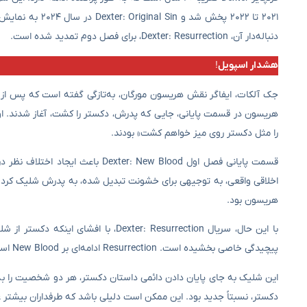
۲۰۲۱ تا ۲۰۲۲ پخ
دنباله‌دار آن، Dexter: Resurrection، برای فصل دوم تمدید شده است.
هشدار اسپویل
!
هریسون در قسمت پایانی، جایی که پدرش، دکستر را کشت، آغاز شدند. او گف
را مثل دکستر روی میز خواهم کشت» بودند.
قسمت پایانی فصل اول : New Blood
اخلاقی واقعی، به توجیهی برای خشونت تبدیل شده، به پدرش شلیک کرد. د
هریسون بود.
با این حال، سریال xter: Resurrection
پیچیدگی خاصی بخشیده است. Resurrection ادامه‌ای بر New Blood است و تمرکز بیشتری بر روی همراهی دکستر و هریسون در مواجهه با تاریکی درونی‌شان دارد.
این شلیک به جای پایان دادن دائمی داستان دکستر، هر دو شخصیت را 
دکستر، نسبتاً جدید بود. این ممکن است دلیلی باشد که طرفداران بیشتر عص