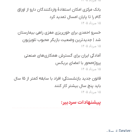
بانک مرکزی امکان استفادۀ واردکنندگان دارو از اوراق
گام را تا پایان امسال تمدید کرد
۱۵ مرداد ۱۴۰۵
خسرو احمدی برای خون‌ریزی مغزی راهی بیمارستان
شد | جدیدترین وضعیت بازیگر محبوب تلویزیون
۱۵ مرداد ۱۴۰۵
آمادگی ایران برای گسترش همکاری‌های صنعتی
پروژه‌محور با اعضای بریکس
۱۵ مرداد ۱۴۰۵
قانون جدید بازنشستگی؛ افراد با سابقه کمتر از ۱۵ سال
باید پنج سال بیشتر کار کنند
۱۵ مرداد ۱۴۰۵
پیشنهادات سردبیر:
فرنچایز Dexter تقریباً ۲۰ سال است که به طور پراکنده ادامه دارد. این سریال در سال ۲۰۰۶ پخش خود را آغاز کرد و هشت فصل ادامه یافت. Dexter: New Blood از سال