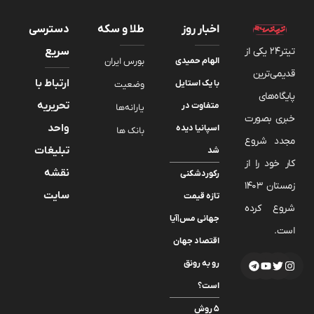
اخبار روز
طلا و سکه
دسترسی
تیتر24 یکی از
سریع
الهام حمیدی
بورس ایران
قدیمی‌ترین
ارتباط با
با یک استایل
وضعیت
پایگاه‌های
تحریریه
متفاوت در
یارانه‌ها
خبری بصورت
واحد
اسپانیا دیده
بانک ها
مجدد شروع
تبلیغات
شد
کار خود را از
نقشه
رکوردشکنی
زمستان 1403
سایت
تازه قیمت
شروع کرده
جهانی مس|آیا
است.
اقتصاد جهان
رو به رونق
است؟
۵ روش