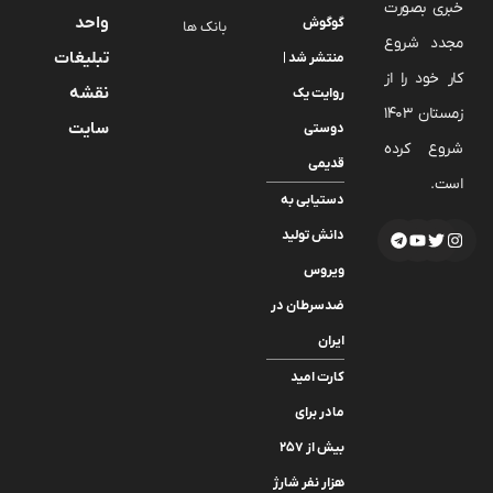
خبری بصورت
واحد
گوگوش
بانک ها
مجدد شروع
تبلیغات
منتشر شد |
کار خود را از
نقشه
روایت یک
زمستان 1403
سایت
دوستی
شروع کرده
قدیمی
است.
دستیابی به
دانش تولید
ویروس
ضدسرطان در
ایران
کارت امید
مادر برای
بیش از ۲۵۷
هزار نفر شارژ