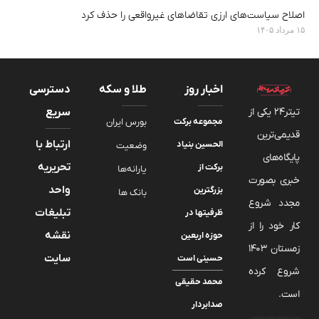
اصلاح سیاست‌های ارزی تقاضاهای غیرواقعی را حذف کرد
۱۵ مرداد ۱۴۰۵
اخبار روز
طلا و سکه
دسترسی
تیتر24 یکی از
سریع
مجموعه برکت
بورس ایران
قدیمی‌ترین
ارتباط با
الحسین بنیاد
وضعیت
پایگاه‌های
تحریریه
برکت از
یارانه‌ها
خبری بصورت
واحد
بزرگترین
بانک ها
مجدد شروع
تبلیغات
ظرفیتها در
کار خود را از
نقشه
حوزه اربعین
زمستان 1403
سایت
حسینی است
شروع کرده
محمد حقیقی
است.
صدابردار