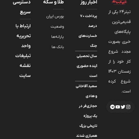
اخبار روز
طلا و سکه
دسترسی
تیتر24 یکی از
سریع
پرداخت ۷۰
بورس ایران
قدیمی‌ترین
ارتباط با
درصد
وضعیت
پایگاه‌های
تحریریه
خسارت‌های
یارانه‌ها
خبری بصورت
واحد
جنگ
بانک ها
مجدد شروع
تبلیغات
سال تحصیلی
کار خود را از
نقشه
آینده حضوری
زمستان 1403
سایت
است
شروع کرده
سعید آقاخانی
است.
و هادی
حجازی‌فر در
یک پروژه
تاریخی بزرگ
همبازی شدند