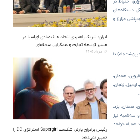
رو، احتیاط در
گی دستگاه‌های
ودپاشی مزارع و
ایران؛ شریک راهبردی اتحادیه اقتصادی اوراسیا در
مسیر توسعه تجارت و همگرایی منطقه‌ای
۱۶ مرداد ۱۴۰۵
 دومین سامانه را افزایش گرادیان فشاری و وزش باد نسبتاً شدید تا شدید و در نواحی مستعد خیزش گرد و خاک از امروز (۶ اردیبهشت‌ماه) تا
ان، قزوین، همدان،
اردبیل، زنجان،
.
ن، سمنان، یزد،
 سه‌شنبه نیز
د همراه خواهد
رئیس برادران وارنر: شکست Supergirl استراتژی DC را
تغییر نمی‌دهد