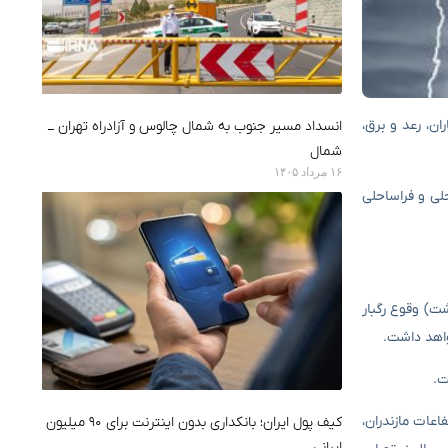
ران، رعد و برق،
انسداد مسیر جنوب به شمال چالوس و آزادراه تهران ــ
شمال
۱۶ مرداد ۱۴۰۵
لی و فراساحلی
رشی و ناپایداری‌های محلی به‌ویژه در ساعات بعدازظهر آغاز خواهد شد و تا چهارشنبه (۱۰ اردیبهشت‌) وقوع رگبار
واهد داشت.
رتفاعات مازندران،
کیف پول ایران؛ بانکداری بدون اینترنت برای ۹۰ میلیون
ایرانی