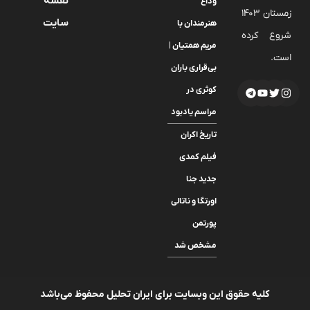
نقشه
وداع
زمستان 1403
سایت
هنرمندان با
شروع کرده
مریم همتیان |
است.
بی‌قراری باران
کوثری در
مراسم یادبود
تاریخ اکران
فیلم کمدی
جدید جنا
اورتگا و ناتالی
پورتمن
مشخص شد
کلیه حقوق این وبسایت برای ایران تحلیل محفوظ می‌باشد