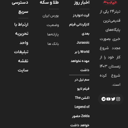
اخبار روز
طلا و سکه
دسترسی
تیتر24 یکی از
سریع
گرت ادواردز
بورس ایران
قدیمی‌ترین
ارتباط با
کارگردانی فیلم
وضعیت
پایگاه‌های
تحریریه
بعدی
یارانه‌ها
خبری بصورت
واحد
Jurassic
بانک ها
مجدد شروع
تبلیغات
World را بر
کار خود را از
نقشه
عهده نخواهد
زمستان 1403
سایت
داشت
شروع کرده
سم نیل در
است.
فیلم لایو
اکشن The
Legend of
Zelda حضور
خواهد داشت