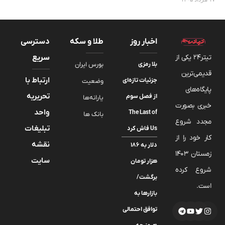
اخبار روز
طلا و سکه
دسترسی
تیتر24 یکی از
سریع
بلا رمزی
بورس ایران
قدیمی‌ترین
ارتباط با
جزئیات تازه‌ای
وضعیت
پایگاه‌های
تحریریه
از فصل سوم
یارانه‌ها
خبری بصورت
واحد
The Last of
بانک ها
مجدد شروع
تبلیغات
Us فاش کرد
کار خود را از
نقشه
دلار به ۱۸۶
زمستان 1403
سایت
هزار تومان
شروع کرده
برگشت/
است.
بازارها به
توافق احتمالی