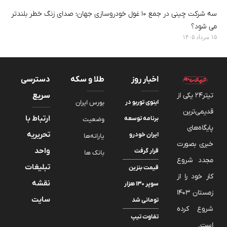
سه شرکت چینی در جمع ۱۰ غول خودروسازی جهان؛ صدای زنگ خطر بلندتر
می شود؟
۱۵ مرداد ۱۴۰۵
اخبار روز
طلا و سکه
دسترسی
تیتر24 یکی از
سریع
اینوی توربو در
بورس ایران
قدیمی‌ترین
ارتباط با
برنامه توسعه
وضعیت
پایگاه‌های
تحریریه
ایران خودرو
یارانه‌ها
خبری بصورت
واحد
قرار گرفت
بانک ها
مجدد شروع
تبلیغات
قیمت بنزین
کار خود را از
نقشه
سوپر ۱۳۰ هزار
زمستان 1403
سایت
تومانی شد
شروع کرده
تفاوت تیپ
است.