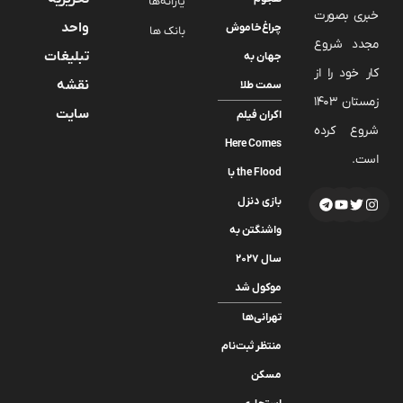
یارانه‌ها
خبری بصورت
واحد
چراغ‌خاموش
بانک ها
مجدد شروع
تبلیغات
جهان به
کار خود را از
نقشه
سمت طلا
زمستان 1403
سایت
اکران فیلم
شروع کرده
Here Comes
است.
the Flood با
بازی دنزل
واشنگتن به
سال ۲۰۲۷
موکول شد
تهرانی‌ها
منتظر ثبت‌نام
مسکن