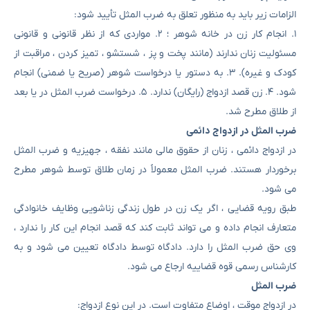
الزامات زیر باید به منظور تعلق به ضرب المثل تأیید شود:
۱. انجام کار زن در خانه شوهر ؛ ۲. مواردی که از نظر قانونی و قانونی
مسئولیت زنان ندارند (مانند پخت و پز ، شستشو ، تمیز کردن ، مراقبت از
کودک و غیره). ۳. به دستور یا درخواست شوهر (صریح یا ضمنی) انجام
شود. ۴. زن قصد ازدواج (رایگان) ندارد. ۵. درخواست ضرب المثل در یا بعد
از طلاق مطرح شد.
ضرب المثل در ازدواج دائمی
در ازدواج دائمی ، زنان از حقوق مالی مانند نفقه ، جهیزیه و ضرب المثل
برخوردار هستند. ضرب المثل معمولاً در زمان طلاق توسط شوهر مطرح
می شود.
طبق رویه قضایی ، اگر یک زن در طول زندگی زناشویی وظایف خانوادگی
متعارف انجام داده و می تواند ثابت کند که قصد انجام این کار را ندارد ،
وی حق ضرب المثل را دارد. دادگاه توسط دادگاه تعیین می شود و به
کارشناس رسمی قوه قضاییه ارجاع می شود.
ضرب المثل
در ازدواج موقت ، اوضاع متفاوت است. در این نوع ازدواج: