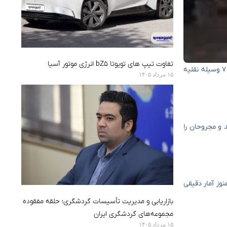
تفاوت تیپ های تویوتا bZ5 انرژی موتور آسیا
تصادف زنجیره ای روز جمعه در جاده اصفهان-یاسوج ، در نزدیکی پارکینگ لاما ، تاکنون منجر به ۱۲ نفر جراحات و حدود ۷ وسیله نقلیه
۱۵ مرداد ۱۴۰۵
د و مجروحان را
 کرد: “یک تصادف زنجیره ای در منطقه Meimand رخ داد ، اما ما هنوز آمار دقیقی
بازاریابی و مدیریت تأسیسات گردشگری؛ حلقه مفقوده
مجموعه‌های گردشگری ایران
۱۵ مرداد ۱۴۰۵