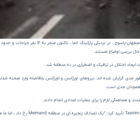
 حال بررسی اوضاع هستند.
ا به طور جدی گزارش شده اند. نیروهای اورژانس و اورژانس بلافاصله وارد صحنه شدن
ت همچنان جدی است.
 و هماهنگی لازم را برای عملیات امدادی انجام دادند.
خادمی ، سخنگوی اورژانس ۱۱۵ Kohgiluyeh و Boyer احمد ، این خبر را به Tasnim تأیید