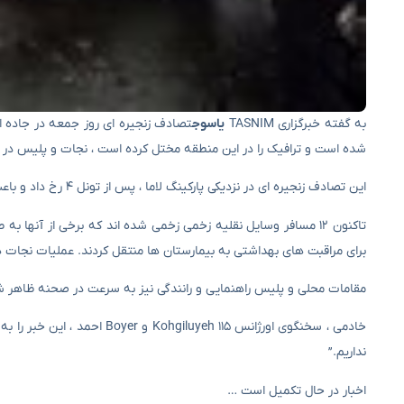
به گفته خبرگزاری TASNIM
یاسوج
شده است و ترافیک را در این منطقه مختل کرده است ، نجات و پلیس در
این تصادف زنجیره ای در نزدیکی پارکینگ لاما ، پس از تونل ۴ رخ داد و باعث ایجاد اختلال در ترافیک و اضطراری در ده منطقه شد.
تاکنون ۱۲ مسافر وسایل نقلیه زخمی زخمی شده اند که برخی از آنه
برای مراقبت های بهداشتی به بیمارستان ها منتقل کردند. عملیات نجا
مقامات محلی و پلیس راهنمایی و رانندگی نیز به سرعت در صحنه ظاهر شدند
نداریم.”
اخبار در حال تکمیل است …