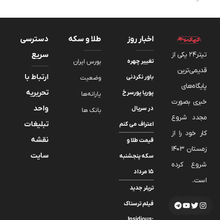
اخبار روز
طلا و سکه
دسترسی
تیتر24 یکی از
سریع
تغییر چهره
بورس ایران
قدیمی‌ترین
ارتباط با
باور نکردنی
وضعیت
پایگاه‌های
تحریریه
پوریا پورسرخ
یارانه‌ها
خبری بصورت
واحد
در سریال
بانک ها
مجدد شروع
تبلیغات
اعتراف می کنم
کار خود را از
نقشه
قیمت طلا و
زمستان 1403
سایت
سکه پنجشنبه
شروع کرده
۱۵ مرداد
است.
تریلر جدید
فیلم ترسناک
Insidious: