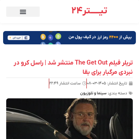
تیـــــتر24
تریلر فیلم The Get Out منتشر شد | راسل کرو در
نبردی مرگبار برای بقا
تاریخ انتشار:
۱۴۰۵-۰۳-۰۸
ساعت انتشار
۲۲:۴۹
دسته بندی:
سینما و تلوزیون