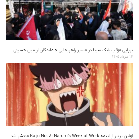
برپایی موکب بانک سینا در مسیر راهپیمایی جاماندگان اربعین حسینی
۱۴ مرداد ۱۴۰۵
اولین تریلر از انیمه Kaiju No. 8: Narumi’s Week at Work منتشر شد