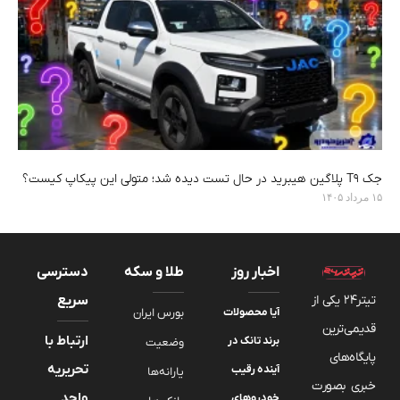
جک T9 پلاگین هیبرید در حال تست دیده شد؛ متولی این پیکاپ کیست؟
۱۵ مرداد ۱۴۰۵
اخبار روز
طلا و سکه
دسترسی
تیتر24 یکی از
سریع
آیا محصولات
بورس ایران
قدیمی‌ترین
ارتباط با
برند تانک در
وضعیت
پایگاه‌های
تحریریه
آینده رقیب
یارانه‌ها
خبری بصورت
واحد
خودروهای