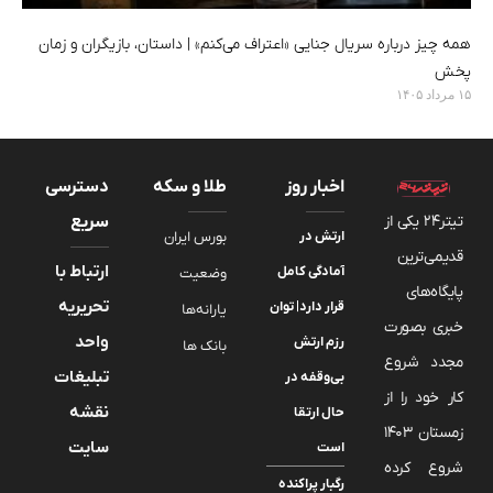
همه چیز درباره سریال جنایی «اعتراف می‌کنم» |‌ داستان، بازیگران و زمان
پخش
۱۵ مرداد ۱۴۰۵
اخبار روز
طلا و سکه
دسترسی
تیتر24 یکی از
سریع
ارتش در
بورس ایران
قدیمی‌ترین
ارتباط با
آمادگی کامل
وضعیت
پایگاه‌های
تحریریه
قرار دارد| توان
یارانه‌ها
خبری بصورت
واحد
رزم ارتش
بانک ها
مجدد شروع
تبلیغات
بی‌وقفه در
کار خود را از
نقشه
حال ارتقا
زمستان 1403
سایت
است
شروع کرده
رگبار پراکنده