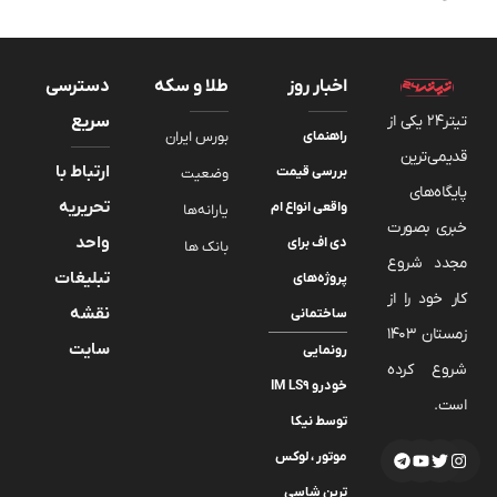
اخبار روز
طلا و سکه
دسترسی
تیتر24 یکی از
سریع
راهنمای
بورس ایران
قدیمی‌ترین
ارتباط با
بررسی قیمت
وضعیت
پایگاه‌های
تحریریه
واقعی انواع ام
یارانه‌ها
خبری بصورت
واحد
دی اف برای
بانک ها
مجدد شروع
تبلیغات
پروژه‌های
کار خود را از
نقشه
ساختمانی
زمستان 1403
سایت
رونمایی
شروع کرده
خودرو IM LS9
است.
توسط نیکا
موتور ، لوکس
ترین شاسی