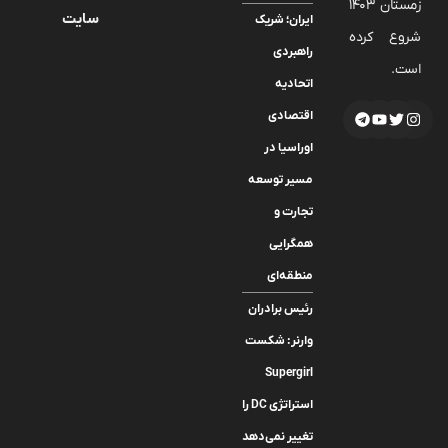
زمستان 1403
سایت
ایران؛ شریک
شروع کرده
راهبردی
است.
اتحادیه
اقتصادی
اوراسیا در
مسیر توسعه
تجارت و
همگرایی
منطقه‌ای
رئیس برادران
وارنر: شکست
Supergirl
استراتژی DC را
تغییر نمی‌دهد