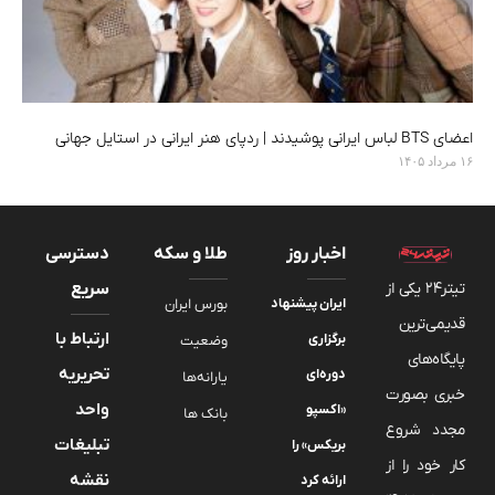
اعضای BTS لباس ایرانی پوشیدند | ردپای هنر ایرانی در استایل جهانی
۱۶ مرداد ۱۴۰۵
اخبار روز
طلا و سکه
دسترسی
تیتر24 یکی از
سریع
ایران پیشنهاد
بورس ایران
قدیمی‌ترین
ارتباط با
برگزاری
وضعیت
پایگاه‌های
تحریریه
دوره‌ای
یارانه‌ها
خبری بصورت
واحد
«اکسپو
بانک ها
مجدد شروع
تبلیغات
بریکس» را
کار خود را از
نقشه
ارائه کرد