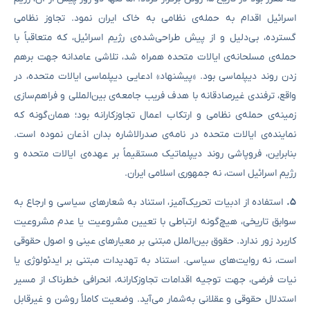
اسرائیل اقدام به حمله‌ی نظامی به خاک ایران نمود. تجاوز نظامی
گسترده، بی‌دلیل و از پیش طراحی‌شده‌ی رژیم اسرائیل، که متعاقباً با
حمله‌ی مسلحانه‌ی ایالات متحده همراه شد، تلاشی عامدانه جهت برهم
زدن روند دیپلماسی بود. «پیشنهاد» ادعایی دیپلماسی ایالات متحده، در
واقع، ترفندی غیرصادقانه با هدف فریب جامعه‌ی بین‌المللی و فراهم‌سازی
زمینه‌ی حمله‌ی نظامی و ارتکاب اعمال تجاوزکارانه بود؛ همان‌گونه که
نماینده‌ی ایالات متحده در نامه‌ی صدرالاشاره بدان اذعان نموده است.
بنابراین، فروپاشی روند دیپلماتیک مستقیماً بر عهده‌ی ایالات متحده و
رژیم اسرائیل است، نه جمهوری اسلامی ایران.
۵
.
استفاده از ادبیات تحریک‌آمیز، استناد به شعارهای سیاسی و ارجاع به
سوابق تاریخی، هیچ‌گونه ارتباطی با تعیین مشروعیت یا عدم مشروعیت
کاربرد زور ندارد. حقوق بین‌الملل مبتنی بر معیارهای عینی و اصول حقوقی
است، نه روایت‌های سیاسی. استناد به تهدیدات مبتنی بر ایدئولوژی یا
نیات فرضی، جهت توجیه اقدامات تجاوزکارانه، انحرافی خطرناک از مسیر
استدلال حقوقی و عقلانی به‌شمار می‌آید. وضعیت کاملاً روشن و غیرقابل