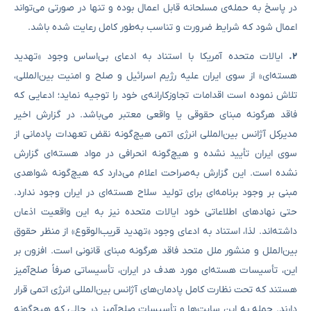
در پاسخ به حمله‌ی مسلحانه قابل اعمال بوده و تنها در صورتی می‌تواند
اعمال شود که شرایط ضرورت و تناسب به‌طور کامل رعایت شده باشد.
۲
.
ایالات متحده آمریکا با استناد به ادعای بی‌اساس وجود «تهدید
هسته‌ای» از سوی ایران علیه رژیم اسرائیل و صلح و امنیت بین‌المللی،
تلاش نموده است اقدامات تجاوزکارانه‌ی خود را توجیه نماید؛ ادعایی که
فاقد هرگونه مبنای حقوقی یا واقعی معتبر می‌باشد. در گزارش اخیر
مدیرکل آژانس بین‌المللی انرژی اتمی هیچ‌گونه نقض تعهدات پادمانی از
سوی ایران تأیید نشده و هیچ‌گونه انحرافی در مواد هسته‌ای گزارش
نشده است. این گزارش به‌صراحت اعلام می‌دارد که هیچ‌گونه شواهدی
مبنی بر وجود برنامه‌ای برای تولید سلاح هسته‌ای در ایران وجود ندارد.
حتی نهادهای اطلاعاتی خود ایالات متحده نیز به این واقعیت اذعان
داشته‌اند. لذا، استناد به ادعای وجود «تهدید قریب‌الوقوع» از منظر حقوق
بین‌الملل و منشور ملل متحد فاقد هرگونه مبنای قانونی است. افزون بر
این، تأسیسات هسته‌ای مورد هدف در ایران، تأسیساتی صرفاً صلح‌آمیز
هستند که تحت نظارت کامل پادمان‌های آژانس بین‌المللی انرژی اتمی قرار
دارند. حمله به این سایت‌ها و تأسیسات صلح‌آمیز در حالی که هیچ‌گونه