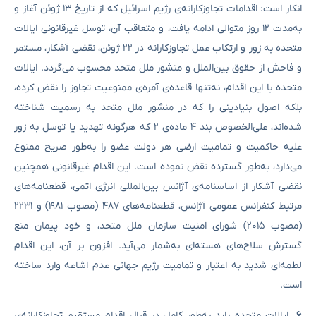
انکار است: اقدامات تجاوزکارانه‌ی رژیم اسرائیل که از تاریخ ۱۳ ژوئن آغاز و
به‌مدت ۱۲ روز متوالی ادامه یافت، و متعاقب آن، توسل غیرقانونی ایالات
متحده به زور و ارتکاب عمل تجاوزکارانه در ۲۲ ژوئن، نقضی آشکار، مستمر
و فاحش از حقوق بین‌الملل و منشور ملل متحد محسوب می‌گردد. ایالات
متحده با این اقدام، نه‌تنها قاعده‌ی آمره‌ی ممنوعیت تجاوز را نقض کرده،
بلکه اصول بنیادینی را که در منشور ملل متحد به رسمیت شناخته
شده‌اند، علی‌الخصوص بند ۴ ماده‌ی ۲ که هرگونه تهدید یا توسل به زور
علیه حاکمیت و تمامیت ارضی هر دولت عضو را به‌طور صریح ممنوع
می‌دارد، به‌طور گسترده نقض نموده است. این اقدام غیرقانونی همچنین
نقضی آشکار از اساسنامه‌ی آژانس بین‌المللی انرژی اتمی، قطعنامه‌های
مرتبط کنفرانس عمومی آژانس، قطعنامه‌های ۴۸۷ (مصوب ۱۹۸۱) و ۲۲۳۱
(مصوب ۲۰۱۵) شورای امنیت سازمان ملل متحد، و خود پیمان منع
گسترش سلاح‌های هسته‌ای به‌شمار می‌آید. افزون بر آن، این اقدام
لطمه‌ای شدید به اعتبار و تمامیت رژیم جهانی عدم اشاعه وارد ساخته
است.
۶
.
ایالات متحده باید به‌طور کامل در قبال اقدام مستقیم تجاوزکارانه‌ی