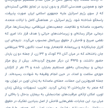
خود و همچنین همدستی آشکار و بدون تردید در تجاوز نظامی گسترده‌ای
که از سوی رژیم اسرائیل علیه جمهوری اسلامی ایران صورت پذیرفت،
پاسخگو شناخته شود. رژیم اسرائیل، در هماهنگی کامل با ایالات متحده،
به‌صورت عامدانه و نظام‌مند، جمعیت‌های غیرنظامی، بیمارستان‌ها، مراکز
درمانی، مراکز رسانه‌ای و زیرساخت‌های حیاتی را هدف قرار داد؛ امری که
نقضی صریح و فاحش از حقوق بین‌الملل محسوب می‌گردد. نتیجه‌ی این
کارزار جنایتکارانه و بی‌رحمانه، فاجعه‌بار بوده است: تاکنون ۹۳۵ غیرنظامی
جان باخته‌اند که در میان آنان ۳۸ کودک و ۱۳۲ زن، از جمله دو زن باردار،
حضور داشتند، و ۴۹۳۵ تن دیگر مجروح گردیده‌اند. بیش از پنج مرکز
درمانی و بیمارستان به‌طور مستقیم بمباران شده و ۲۹ نفر از کارکنان
حوزه‌ی سلامت و امداد، در حین انجام وظیفه به شهادت رسیده‌اند. از
جمله فجیع‌ترین این حملات، حمله‌ی عامدانه به زندان اوین در تهران بود
که منجر به جان‌باختن ۷۱ زندانی گردید. تخریب تسهیلات پزشکی زندان
اوین، امکان ارائه‌ی مراقبت‌های نجات‌بخش به بیماران بدحال را به‌کلی از
میان برد. این جنایات، نقض‌هایی فاحش از اصل بنیادین تفکیک در حقوق
بین‌الملل بشردوستانه به‌شمار می‌روند؛ اصلی که همه‌ی طرف‌های