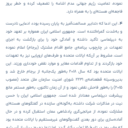
نموده، تمامیت رژیم جهانی عدم اشاعه را تضعیف کرده و خطر بروز
فاجعه‌ای هسته‌ای را به همراه دارد.
۴
.
این ادعا که «تدابیر مسالمت‌آمیز به پایان رسیده بود»، ادعایی نادرست
و به‌شدت گمراه‌کننده است. جمهوری اسلامی ایران همواره بر تعهد خود
به دیپلماسی تأکید داشته و آمادگی خود را برای بازگشت به اجرای
تعهدات در چارچوب برنامه‌ی جامع اقدام مشترک (برجام) اعلام نموده
است، مشروط بر آن‌که ایالات متحده و طرف‌های اروپایی نیز به تعهدات
خود بازگردند و از تداوم اقدامات مغایر و موارد نقض خودداری ورزند. این
ایالات متحده بود که سال ۲۰۱۸ به‌طور یک‌جانبه از برجام خارج شد و
بدین‌وسیله قطعنامه‌ی ۲۲۳۱ شورای امنیت سازمان ملل متحد (مصوب
۲۰۱۵) را به‌طور فاحش نقض نمود و از آن زمان تاکنون، به‌طور مستمر مانع
پیشرفت دیپلماسی معنادار شده است. جمهوری اسلامی ایران با حسن
نیت در مذاکرات شرکت داشته، به‌گونه‌ای سازنده در گفتگوهای هسته‌ای
مشارکت نموده، از میانجی‌گری پادشاهی عمان استقبال کرده و در حال
آماده‌سازی برای دور بعدی گفت‌وگوهای غیرمستقیم با ایالات متحده بود
که مقرر بود در تاریخ ۱۵ ژوئن برگزار گردد. اما تنها دو روز پیش از آن، رژیم