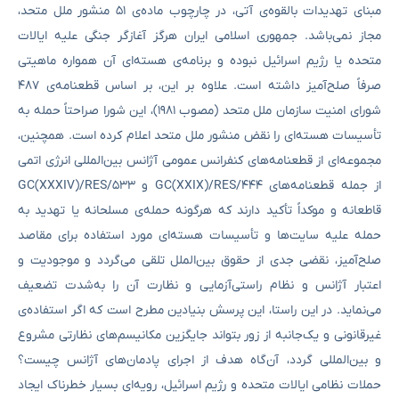
مبنای تهدیدات بالقوه‌ی آتی، در چارچوب ماده‌ی ۵۱ منشور ملل متحد،
مجاز نمی‌باشد. جمهوری اسلامی ایران هرگز آغازگر جنگی علیه ایالات
متحده یا رژیم اسرائیل نبوده و برنامه‌ی هسته‌ای آن همواره ماهیتی
صرفاً صلح‌آمیز داشته است. علاوه بر این، بر اساس قطعنامه‌ی ۴۸۷
شورای امنیت سازمان ملل متحد (مصوب ۱۹۸۱)، این شورا صراحتاً حمله به
تأسیسات هسته‌ای را نقض منشور ملل متحد اعلام کرده است. همچنین،
مجموعه‌ای از قطعنامه‌های کنفرانس عمومی آژانس بین‌المللی انرژی اتمی
از جمله قطعنامه‌های GC(XXIX)/RES/444 و GC(XXXIV)/RES/533
قاطعانه و موکداً تأکید دارند که هرگونه حمله‌ی مسلحانه یا تهدید به
حمله علیه سایت‌ها و تأسیسات هسته‌ای مورد استفاده برای مقاصد
صلح‌آمیز، نقضی جدی از حقوق بین‌الملل تلقی می‌گردد و موجودیت و
اعتبار آژانس و نظام راستی‌آزمایی و نظارت آن را به‌شدت تضعیف
می‌نماید. در این راستا، این پرسش بنیادین مطرح است که اگر استفاده‌ی
غیرقانونی و یک‌جانبه از زور بتواند جایگزین مکانیسم‌های نظارتی مشروع
و بین‌المللی گردد، آن‌گاه هدف از اجرای پادمان‌های آژانس چیست؟
حملات نظامی ایالات متحده و رژیم اسرائیل، رویه‌ای بسیار خطرناک ایجاد