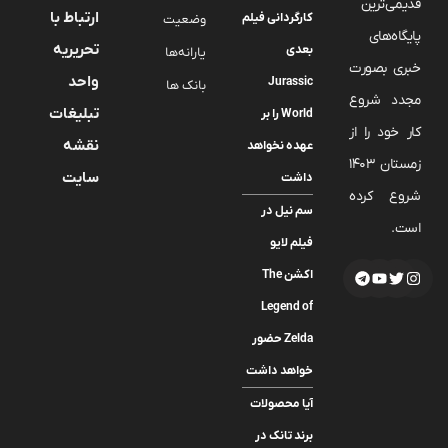
قدیمی‌ترین
ارتباط با
کارگردانی فیلم
وضعیت
پایگاه‌های
تحریریه
بعدی
یارانه‌ها
خبری بصورت
واحد
Jurassic
بانک ها
مجدد شروع
تبلیغات
World را بر
کار خود را از
نقشه
عهده نخواهد
زمستان 1403
سایت
داشت
شروع کرده
سم نیل در
است.
فیلم لایو
اکشن The
Legend of
Zelda حضور
خواهد داشت
آیا محصولات
برند تانک در