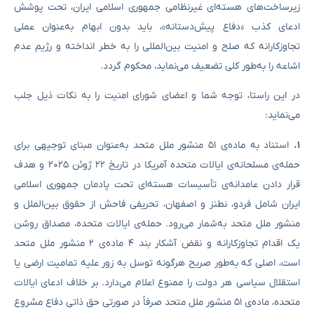
زیرساخت‌های هسته‌ای غیرنظامی جمهوری اسلامی ایران، تحت پوشش
ادعای کذب «دفاع پیش‌دستانه»، باید بدون ابهام به‌عنوان عملی
تجاوزکارانه که صلح و امنیت بین‌المللی را به خطر انداخته و رژیم عدم
اشاعه را به‌طور کلی تضعیف می‌نماید، محکوم گردد.
در این راستا، توجه شما و اعضای شورای امنیت را به نکات ذیل جلب
می‌نماید:
۱
.
استناد به ماده‌ی ۵۱ منشور ملل متحد به‌عنوان مبنای توجیهی برای
حمله‌ی مسلحانه‌ی ایالات متحده آمریکا در تاریخ ۲۲ ژوئن ۲۰۲۵ و هدف
قرار دادن عامدانه‌ی تأسیسات هسته‌ای تحت پادمان جمهوری اسلامی
ایران شامل فردو، نطنز و اصفهان، تحریفی فاحش از حقوق بین‌الملل و
منشور ملل متحد به‌شمار می‌رود. حمله‌ی ایالات متحده، مصداق روشن
یک اقدام تجاوزکارانه و نقض آشکار بند ۴ ماده‌ی ۲ منشور ملل متحد
است، اصلی که به‌طور صریح هرگونه توسل به زور علیه تمامیت ارضی یا
استقلال سیاسی هر دولت را ممنوع اعلام می‌دارد. بر خلاف ادعای ایالات
متحده، ماده‌ی ۵۱ منشور ملل متحد صرفاً در صورتی حق ذاتی دفاع مشروع