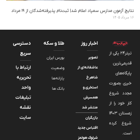
نتایج آزمون مدارس سمپاد اعلام شد| ثبت‌نام پذیرفته‌شدگان از ۱۹ مرداد
۱۶ مرداد ۱۴۰۵
اخبار روز
طلا و سکه
دسترسی
تیتر24 یکی از
سریع
تصویر
بورس ایران
قدیمی‌ترین
ارتباط با
عاشقانه‌ای از
وضعیت
پایگاه‌های
تحریریه
شاهرخ
یارانه‌ها
خبری بصورت
واحد
استخری و
بانک ها
مجدد شروع
تبلیغات
همسرش
کار خود را از
نقشه
منتشر شد
زمستان 1403
سایت
بازیگران
شروع کرده
اقتباس جدید
است.
شرلوک هولمز