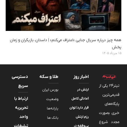
همه چیز درباره سریال جنایی «اعتراف می‌کنم» |‌ داستان، بازیگران و زمان
پخش
۱۵ مرداد ۱۴۰۵
اخبار روز
طلا و سکه
دسترسی
تیتر24 یکی از
سریع
ارتش در
بورس ایران
قدیمی‌ترین
ارتباط با
آمادگی کامل
وضعیت
پایگاه‌های
تحریریه
قرار دارد| توان
یارانه‌ها
خبری بصورت
واحد
رزم ارتش
بانک ها
مجدد شروع
تبلیغات
بی‌وقفه در