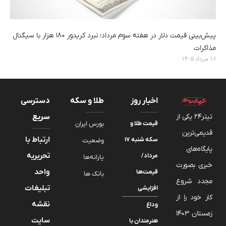
پیش‌بینی قیمت دلار در هفته سوم مرداد؛ نبرد کریدور ۱۸۰ هزار با سیگنال
مذاکرات
۱۶ مرداد ۱۴۰۵
اخبار روز
طلا و سکه
دسترسی
تیتر24 یکی از
سریع
قیمت طلا و
بورس ایران
قدیمی‌ترین
ارتباط با
سکه شنبه ۱۷
وضعیت
پایگاه‌های
تحریریه
مرداد/
یارانه‌ها
خبری بصورت
واحد
قیمت‌ها
بانک ها
مجدد شروع
تبلیغات
افزایشی
کار خود را از
نقشه
وداع
زمستان 1403
سایت
هنرمندان با