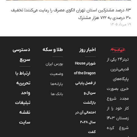
۸۳ درصد مشترکین استان تهران الگوی مصرف را رعایت می‌کنند| تخفیف
۳۰ درصدی به ۷۲۲ هزار مشترک
۱۹ مرداد ۱۴۰۵
اخبار روز
طلا و سکه
دسترسی
تیتر24 یکی از
سریع
شورانر House
بورس ایران
قدیمی‌ترین
ارتباط با
of the Dragon
وضعیت
پایگاه‌های
تحریریه
از فصل پایانی
یارانه‌ها
خبری بصورت
واحد
سریال و
بانک ها
مجدد شروع
تبلیغات
بازگشت
کار خود را از
نقشه
احتمالی آن در
زمستان 1403
سایت
سال ۲۰۲۸
شروع کرده
گفت