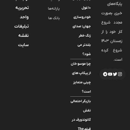
پایگاه‌های
تحریریه
۱۰ غول
یارانه‌ها
خبری بصورت
واحد
خودروسازی
بانک ها
مجدد شروع
تبلیغات
جهان؛ صدای
کار خود را از
نقشه
زنگ خطر
زمستان 1403
سایت
بلندتر می
شروع کرده
شود؟
است.
چرا موسو خان
از پیکاپ های
چینی متمایز
است؟
بازیگر احتمالی
نقش
گانوندورف در
فیلم The