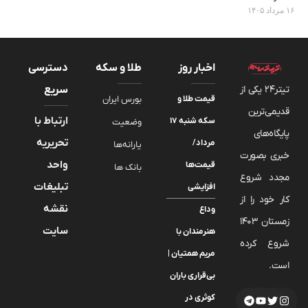
۱۶ مرداد ۱۴۰۵
اخبار روز
طلا و سکه
دسترسی
تیتر24 یکی از
سریع
قیمت طلا و
بورس ایران
قدیمی‌ترین
ارتباط با
سکه شنبه ۱۷
وضعیت
پایگاه‌های
تحریریه
مرداد/
یارانه‌ها
خبری بصورت
واحد
قیمت‌ها
بانک ها
مجدد شروع
تبلیغات
افزایشی
کار خود را از
نقشه
وداع
زمستان 1403
سایت
هنرمندان با
شروع کرده
مریم همتیان |
است.
بی‌قراری باران
کوثری در