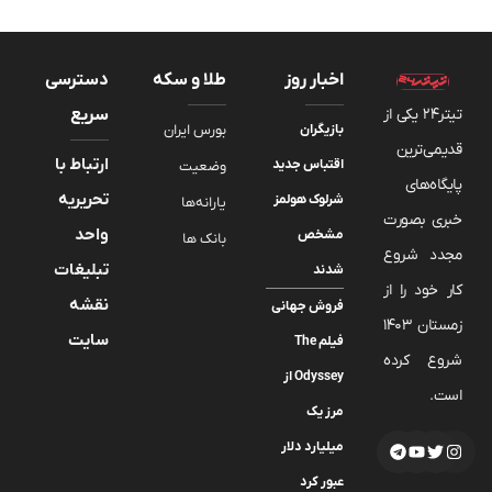
اخبار روز
طلا و سکه
دسترسی
تیتر24 یکی از
سریع
بازیگران
بورس ایران
قدیمی‌ترین
ارتباط با
اقتباس جدید
وضعیت
پایگاه‌های
تحریریه
شرلوک هولمز
یارانه‌ها
خبری بصورت
واحد
مشخص
بانک ها
مجدد شروع
تبلیغات
شدند
کار خود را از
نقشه
فروش جهانی
زمستان 1403
سایت
فیلم The
شروع کرده
Odyssey از
است.
مرز یک
میلیارد دلار
عبور کرد