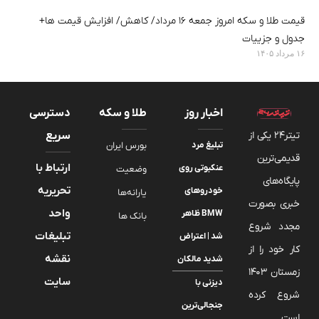
قیمت طلا و سکه امروز جمعه ۱۶ مرداد/ کاهش/ افزایش قیمت ها+
جدول و جزییات
۱۶ مرداد ۱۴۰۵
اخبار روز
طلا و سکه
دسترسی
تیتر24 یکی از
سریع
تبلیغ مرد
بورس ایران
قدیمی‌ترین
ارتباط با
عنکبوتی روی
وضعیت
پایگاه‌های
تحریریه
خودروهای
یارانه‌ها
خبری بصورت
واحد
BMW ظاهر
بانک ها
مجدد شروع
تبلیغات
شد | اعتراض
کار خود را از
نقشه
شدید مالکان
زمستان 1403
سایت
دیزنی با
شروع کرده
جنجالی‌ترین
است.