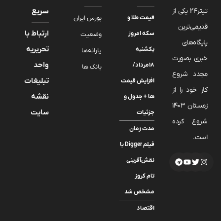
تیتر24 یکی از
سریع
قیمت طلا و
بورس ایران
قدیمی‌ترین
ارتباط با
سکه امروز
وضعیت
پایگاه‌های
تحریریه
یکشنبه
یارانه‌ها
خبری بصورت
واحد
۱۸مرداد/
بانک ها
مجدد شروع
تبلیغات
افزایش قیمت
کار خود را از
نقشه
ها + جدول و
زمستان 1403
سایت
جزئیات
شروع کرده
مدت زمان
است.
فیلم Digger با
نقش‌آفرینی
تام کروز
مشخص شد
اقتصاد