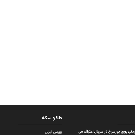
طلا و سکه
ردنی پوریا پورسرخ در سریال اعتراف می
بورس ایران