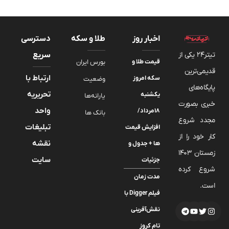
اخبار روز
طلا و سکه
دسترسی
تیتر24 یکی از
سریع
قیمت طلا و
بورس ایران
قدیمی‌ترین
ارتباط با
سکه امروز
وضعیت
پایگاه‌های
تحریریه
یکشنبه
یارانه‌ها
خبری بصورت
واحد
۱۸مرداد/
بانک ها
مجدد شروع
تبلیغات
افزایش قیمت
کار خود را از
نقشه
ها + جدول و
زمستان 1403
سایت
جزئیات
شروع کرده
مدت زمان
است.
فیلم Digger با
نقش‌آفرینی
تام کروز