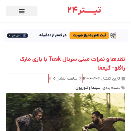
تیـــــتر24
نقدها و نمرات مینی سریال Task با بازی مارک
رافلو- گیمفا
تاریخ انتشار:
۱۴۰۴-۰۶-۱۳
ساعت انتشار
۱۲:۰۶
دسته بندی:
سینما و تلوزیون