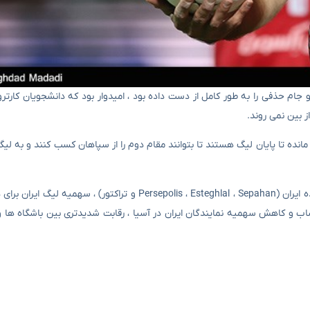
رسپولیس که لیگ برتر و جام حذفی را به طور کامل از دست داده بود ، امیدوار بود که دانشجویان ک
 بین نمی روند.
مانده تا پایان لیگ هستند تا بتوانند مقام دوم را از سپاهان کسب کنند و به لی
طبق نتایج لیگ قهرمانان اروپا در لیگ ۲ و لیگ نخبگان توسط چهار نماینده ایران (Persepolis ، Esteghlal ، Sepahan و
اب و کاهش سهمیه نمایندگان ایران در آسیا ، رقابت شدیدتری بین باشگاه ها