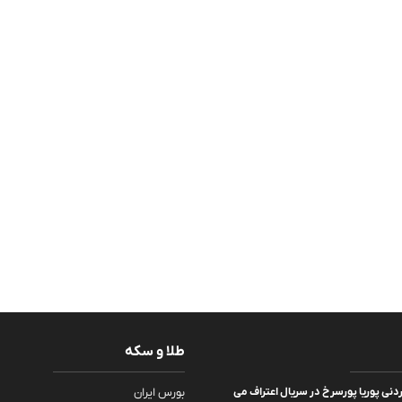
طلا و سکه
ردنی پوریا پورسرخ در سریال اعتراف می
بورس ایران