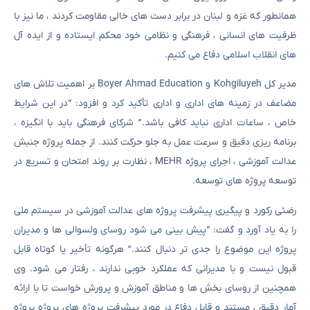
همانطور که غزه و لبنان در برابر دست های خالی مقاومت کردند ، ما نیز با
ظرفیت های انسانی ، فرهنگی و نظامی خود محکم ایستاده و از ایده آل
های انقلاب اسلامی دفاع می کنیم.
مدیر کل Kohgiluyeh و Boyer Ahmad Education بر اهمیت تلاش های
مضاعف در زمینه های اداری و اداری تأکید کرد و افزود: “در این شرایط
خاص ، ساعات اداری نباید کافی باشد.” شرکای فرهنگی باید با انگیزه ،
برنامه ریزی دقیق و سرعت عمل به جلو حرکت کنند. از جمله پروژه جنبش
عدالت آموزشی ، اجرای پروژه MEHR ، نظارت بر روند امتحان و تسریع در
توسعه پروژه های توسعه.
رضئی رکورد و پیگیری پیشرفت پروژه های عدالت آموزشی در سیستم ملی
را به یاد آورد و گفت: “پیش بینی می شود روسای ولسوالی ها و مدیران
پروژه این موضوع را جدی تر دنبال کنند.” هرگونه تأخیر یا کوتاه قابل
قبول نیست و با مدیرانی که عملکرد خوبی ندارند ، رفتار می شود. وی
همچنین از روسای بخش ها و مناطق آموزش و پرورش خواست تا با ارائه
آمار دقیق ، مستند و قابل دفاع در مورد پیشرفت پروژه های پروژه پروژه