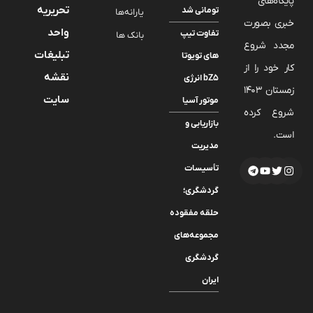
پایگاه‌های
تحریریه
تومانی شد
یارانه‌ها
خبری بصورت
واحد
تفاوت تیپ
بانک ها
مجدد شروع
تبلیغات
های تویوتا
کار خود را از
نقشه
bZ5 انرژی
زمستان 1403
سایت
موتور آسیا
شروع کرده
بازاریابی و
است.
مدیریت
تأسیسات
گردشگری؛
حلقه مفقوده
مجموعه‌های
گردشگری
ایران