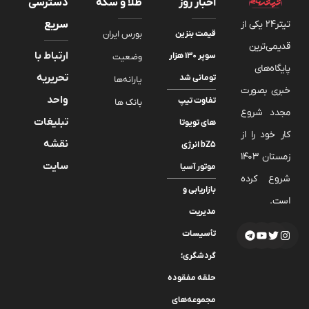
اخبار روز
طلا و سکه
دسترسی
تیتر24 یکی از
سریع
قیمت بنزین
بورس ایران
قدیمی‌ترین
ارتباط با
سوپر ۱۳۰ هزار
وضعیت
پایگاه‌های
تحریریه
تومانی شد
یارانه‌ها
خبری بصورت
واحد
تفاوت تیپ
بانک ها
مجدد شروع
تبلیغات
های تویوتا
کار خود را از
نقشه
bZ5 انرژی
زمستان 1403
سایت
موتور آسیا
شروع کرده
بازاریابی و
است.
مدیریت
تأسیسات
گردشگری؛
حلقه مفقوده
مجموعه‌های