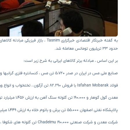
حدود ۳۳ تریلیون تومانس معامله شد.
بر این اساس ، مبادله برتر کالاهای ایرانی به شرح زیر است:
صنایع ملی مس در ایران در صدر ۵،۷۲۰ تن مس ، کنسانتره فلزی گرانبها و گوگرد مولیبدن به ارزش ۳،۳۶۸ میلیارد تومانس معامله شد.
فولاد Isfahan Mobarak با فروش ۸۲.۲۹۰ تن آرگون ، تختخواب و انواع ورق به ارزش ۲،۹۸۳ میلیارد تومانس دوم شد.
معدن گول گوهار و ۱۹۰،۰۰۰ تن گلوله سنگ آهن به ارزش ۱،۴۵۶ میلیارد تومانس در رده سوم قرار گرفت.
پالایشگاه نفتی اصفهان ۵۵،۰۰۰ تن برش و باتوم خلاء به ارزش ۱،۴۴۹ میلیارد تومانس فروخت و در رده چهارم قرار گرفت.
شرکت معدن و شرکت صنعتی Chadelmu 190،۰۰۰ تن گلوله های شکوفا ، کنسانتره و سنگ آهن به ارزش ۱،۳۴۵ میلیارد تومانس معامله کرد.