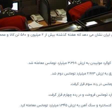
به گفته خبرنگار اقتصادی خبرگزاری Tasnim ، بازار فیزیکی مبادله کالاهای ایر