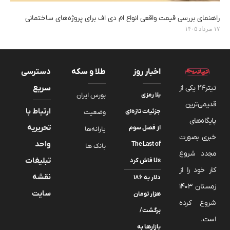
راهنمای بررسی قیمت واقعی انواع ام دی اف برای پروژه‌های ساختمانی
۱۷ مرداد ۱۴۰۵
اخبار روز
طلا و سکه
دسترسی
تیتر24 یکی از
سریع
بلا رمزی
بورس ایران
قدیمی‌ترین
ارتباط با
جزئیات تازه‌ای
وضعیت
پایگاه‌های
تحریریه
از فصل سوم
یارانه‌ها
خبری بصورت
واحد
The Last of
بانک ها
مجدد شروع
تبلیغات
Us فاش کرد
کار خود را از
نقشه
دلار به ۱۸۶
زمستان 1403
سایت
هزار تومان
شروع کرده
برگشت/
است.
بازارها به