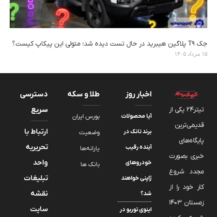
جک T9 پلاگین هیبرید در حال تست دیده شد؛ متولی این پیکاپ کیست؟
۱۵ مرداد ۱۴۰۵
اخبار روز
طلا و سکه
دسترسی
تیتر24 یکی از
سریع
آیا محصولات
بورس ایران
قدیمی‌ترین
ارتباط با
برند تانک در
وضعیت
پایگاه‌های
تحریریه
آینده رقیب
یارانه‌ها
خبری بصورت
واحد
خودروهای
بانک ها
مجدد شروع
تبلیغات
ژاپنی خواهند
کار خود را از
نقشه
شد؟
زمستان 1403
سایت
اینوی توربو در