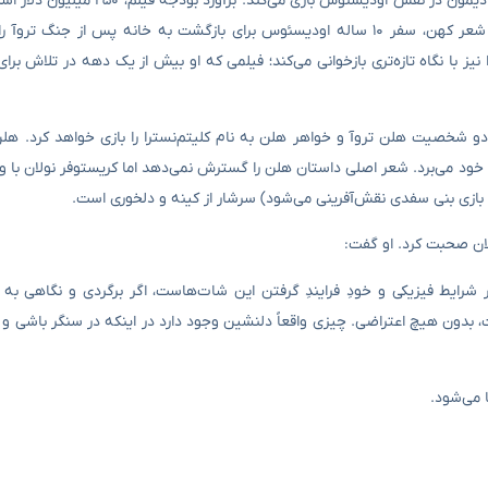
فیلم The Odyssey اقتباسی از حماسه باستانی هومر است و در آن، مت دیمون در نقش 
به طور کامل با دوربین‌های ۷۰ میلی‌متری IMAX انجام شده است. این شعر کهن، سفر ۱۰ ساله اودیسئوس برای بازگشت به خانه پس 
 نیز با نگاه تازه‌تری بازخوانی می‌کند؛ فیلمی که او بیش از یک دهه در تلاش ب
لوپیتا نیونگو نقش هر دو شخصیت هلن تروآ و خواهر هلن به نام کلیتم‌نسترا را بازی خواهد کرد.
خود می‌برد. شعر اصلی داستان هلن را گسترش نمی‌دهد اما کریستوفر نولان با وا
ه با بازی بنی سفدی نقش‌آفرینی می‌شود) سرشار از کینه و دلخوری است.
لان صحبت کرد. او گفت:
رایط فیزیکی و خودِ فرایندِ گرفتن این شات‌هاست، اگر برگردی و نگاهی به 
، بدون هیچ اعتراضی. چیزی واقعاً دلنشین وجود دارد در اینکه در سنگر باشی و
 می‌شود.