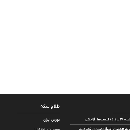
طلا و سکه
ا افزایشی
بورس ایران
ریم همتیان | بی‌قراری باران کوثری در
وضعیت یارانه‌ها