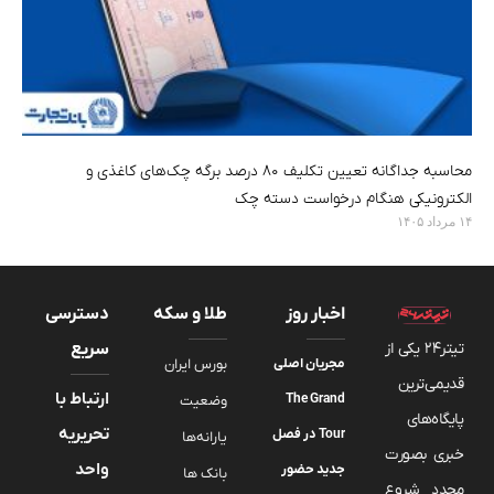
محاسبه جداگانه تعیین تکلیف ۸۰ درصد برگه چک‌های کاغذی و
الکترونیکی هنگام درخواست دسته چک
۱۴ مرداد ۱۴۰۵
اخبار روز
طلا و سکه
دسترسی
تیتر24 یکی از
سریع
مجریان اصلی
بورس ایران
قدیمی‌ترین
ارتباط با
The Grand
وضعیت
پایگاه‌های
تحریریه
Tour در فصل
یارانه‌ها
خبری بصورت
واحد
جدید حضور
بانک ها
مجدد شروع