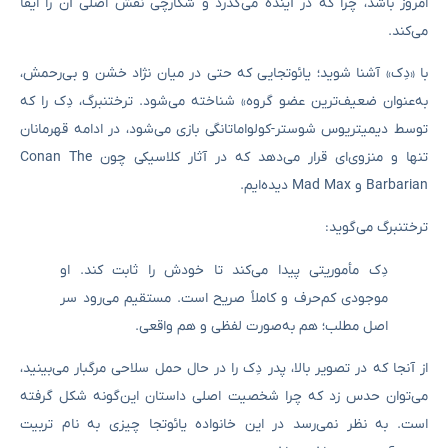
امروز باشد، چرا که در آینده می‌گذرد و شکارچی نقش اصلی آن را ایفا
می‌کند.
با «دِک» آشنا شوید؛ یائوتجایی که حتی در میان نژاد خشن و بی‌رحمش،
به‌عنوان ضعیف‌ترین عضو گروه» شناخته می‌شود. ترختنبرگ، دِک را که
توسط دیمیتریوس شوستر-کولواماتانگی بازی می‌شود، در ادامه قهرمانان
تنها و منزوی‌ای قرار می‌دهد که در آثار کلاسیکی چون Conan The
Barbarian و Mad Max دیده‌ایم.
ترختنبرگ می‌گوید:
دِک مأموریتی پیدا می‌کند تا خودش را ثابت کند. او
موجودی کم‌حرف و کاملاً صریح است. مستقیم می‌رود سر
اصل مطلب؛ هم به‌صورت لفظی و هم واقعی.
از آنجا که در تصویر بالا، پدر دِک را در حال حمل سلاحی مرگبار می‌بینید،
می‌توان حدس زد که چرا شخصیت اصلی داستان این‌گونه شکل گرفته
است. به نظر نمی‌رسد در این خانواده یائوتجا چیزی به نام تربیت