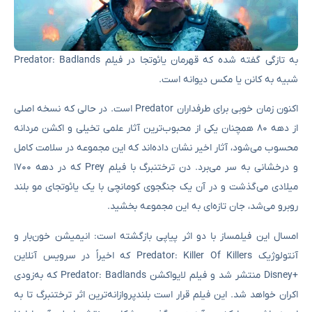
به تازگی گفته شده که قهرمان یائوتجا در فیلم Predator: Badlands
شبیه به کانن یا مکس دیوانه است.
اکنون زمان خوبی برای طرفداران Predator است. در حالی که نسخه اصلی
از دهه ۸۰ همچنان یکی از محبوب‌ترین آثار علمی‌ تخیلی و اکشن مردانه
محسوب می‌شود، آثار اخیر نشان داده‌اند که این مجموعه در سلامت کامل
و درخشانی به سر می‌برد. دن ترختنبرگ با فیلم Prey که در دهه ۱۷۰۰
میلادی می‌گذشت و در آن یک جنگجوی کومانچی با یک یائوتجای مو بلند
روبرو می‌شد، جان تازه‌ای به این مجموعه بخشید.
امسال این فیلمساز با دو اثر پیاپی بازگشته است: انیمیشن خون‌بار و
آنتولوژیک Predator: Killer Of Killers که اخیراً در سرویس آنلاین
+Disney منتشر شد و فیلم لایواکشن Predator: Badlands که به‌زودی
اکران خواهد شد. این فیلم قرار است بلندپروازانه‌ترین اثر ترختنبرگ تا به