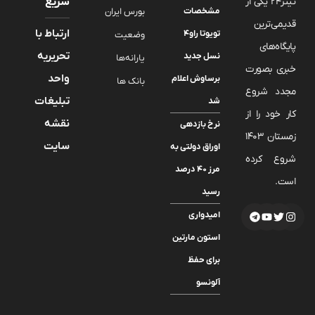
تیتر24 یکی از
سریع
مشخصات
بورس ایران
قدیمی‌ترین
ارتباط با
تویوتا راو۴
وضعیت
پایگاه‌های
تحریریه
نسل جدید
یارانه‌ها
خبری بصورت
واحد
برساوش اعلام
بانک ها
مجدد شروع
تبلیغات
شد
کار خود را از
نقشه
نرخ بازدهی
زمستان 1403
سایت
اوراق دولتی به
شروع کرده
مرز ۴۰ درصد
است.
رسید
امیدواری
استون مارتین
برای حفظ
آلونسو