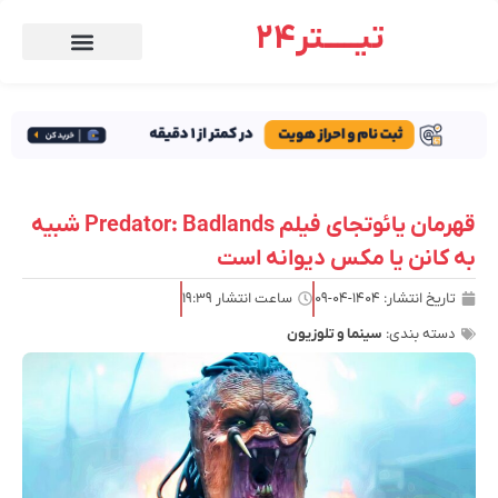
تیـــــتر24
قهرمان یائوتجای فیلم Predator: Badlands شبیه
به کانن یا مکس دیوانه است
تاریخ انتشار:
۱۴۰۴-۰۴-۰۹
ساعت انتشار
۱۹:۳۹
دسته بندی:
سینما و تلوزیون