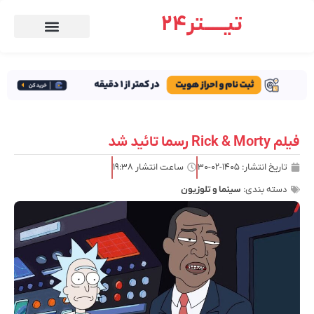
تیـــــتر24
فیلم Rick & Morty رسما تائید شد
تاریخ انتشار:
۱۴۰۵-۰۲-۳۰
ساعت انتشار
۱۹:۳۸
دسته بندی:
سینما و تلوزیون