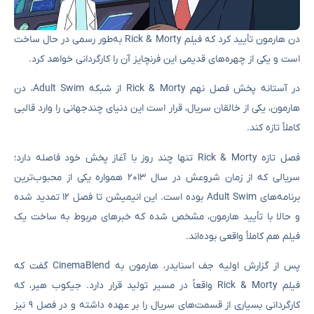
دن هارمون تأیید کرد که فیلم Rick & Morty به‌طور رسمی در حال ساخت
است و یکی از چهره‌های قدیمی این فرنچایز آن را کارگردانی خواهد کرد.
در آستانه پخش فصل نهم Rick & Morty از شبکه Adult Swim، دن
هارمون، یکی از خالقان سریال، قرار است این دنیای چندجهانی را وارد قالبی
کاملاً تازه کند.
فصل تازه Rick & Morty تنها چند روز با آغاز پخش خود فاصله دارد؛
سریالی که از زمان شروعش در سال ۲۰۱۳ همواره یکی از محبوب‌ترین
برنامه‌های Adult Swim بوده است. این انیمیشن تا فصل ۱۲ تمدید شده
و حالا با تأیید هارمون، مشخص شده که خبرهای مربوط به ساخت یک
فیلم هم کاملاً واقعی بوده‌اند.
پس از گزارش اولیه جف اسنایدر، هارمون به CinemaBlend گفت که
فیلم Rick & Morty واقعاً در مسیر تولید قرار دارد. جیکوب هیر، که
کارگردانی بسیاری از قسمت‌های سریال را بر عهده داشته و در فصل ۹ نیز