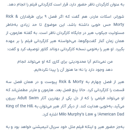
به عنوان کارگردان ناظر حضور دارد، قرار است کارگردانی فیلم را انجام دهد.
شورانر، اسکات ماردر، هم گفت که اگر فصل ۹ برای طرفداران Rick &
Morty حس خوبی داشته باشد، این موضوع تا حد زیادی به‌خاطر
مسئولیت جیکوب هیر در جایگاه کارگردان ناظر است. به گفته هارمون، از
همان زمان آغاز گفت‌وگوها، می‌خواسته هیر کارگردانی فیلم را بر عهده
بگیرد. او هیر را به‌نوعی نسخه کارگردانی دونالد گلاور توصیف کرد و گفت:
من نمی‌دانم آیا محدودیتی برای کاری که او می‌تواند انجام
دهد وجود دارد یا نه؛ ما هنوز آن را پیدا نکرده‌ایم.
هیر از فصل چهارم به Rick & Morty پیوست و در همان فصل سه
قسمت را کارگردانی کرد. حالا پنج فصل بعد، هارمون و ماردر مطمئن‌اند که
او می‌تواند فیلمی را که از دل یکی از بهترین آثار Adult Swim بیرون
می‌آید، به‌خوبی هدایت کند. از دیگر آثار هیر می‌توان به King of the Hill،
American Dad! و Milo Murphy’s Law اشاره کرد.
به‌جز حضور هیر و اینکه فیلم مثل خود سریال انیمیشنی خواهد بود و به