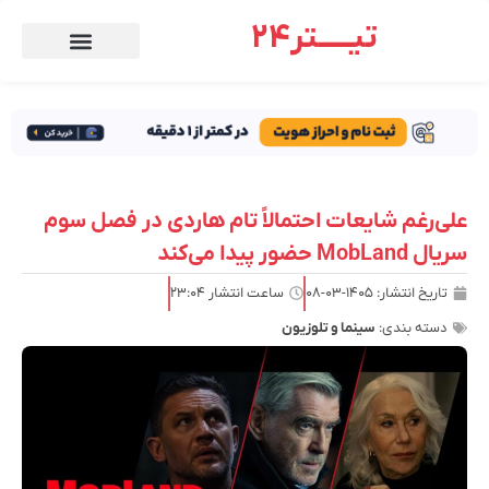
تیـــــتر24
علی‌رغم شایعات احتمالاً تام هاردی در فصل سوم
سریال MobLand حضور پیدا می‌کند
تاریخ انتشار:
۱۴۰۵-۰۳-۰۸
ساعت انتشار
۲۳:۰۴
دسته بندی:
سینما و تلوزیون