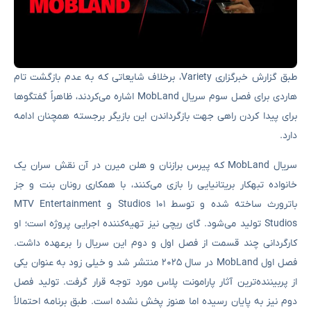
طبق گزارش خبرگزاری Variety، برخلاف شایعاتی که به عدم بازگشت تام
هاردی برای فصل سوم سریال MobLand اشاره می‌کردند، ظاهراً گفتگوها
برای پیدا کردن راهی جهت بازگرداندن این بازیگر برجسته همچنان ادامه
دارد.
سریال MobLand که پیرس برازنان و هلن میرن در آن نقش سران یک
خانواده‌ تبهکار بریتانیایی را بازی می‌کنند، با همکاری رونان بنت و جز
باترورث ساخته شده و توسط ۱۰۱ Studios و MTV Entertainment
Studios تولید می‌شود. گای ریچی نیز تهیه‌کننده‌ اجرایی پروژه است؛ او
کارگردانی چند قسمت از فصل اول و دوم این سریال را برعهده داشت.
فصل اول MobLand در سال ۲۰۲۵ منتشر شد و خیلی زود به عنوان یکی
از پربیننده‌ترین آثار پارامونت پلاس مورد توجه قرار گرفت. تولید فصل
دوم نیز به پایان رسیده اما هنوز پخش نشده است. طبق برنامه احتمالاً