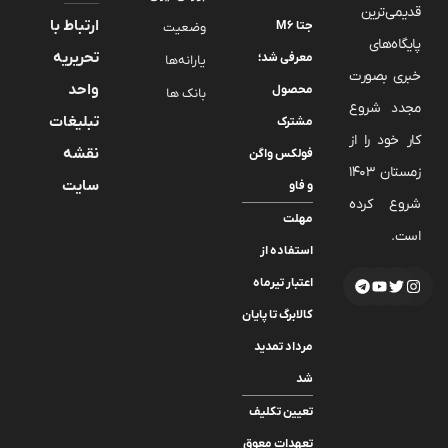
قدیمی‌ترین
ارتباط با
جتا M6
وضعیت
پایگاه‌های
تحریریه
معرفی شد؛
یارانه‌ها
خبری بصورت
واحد
محصول
بانک ها
مجدد شروع
تبلیغات
مشترک
کار خود را از
نقشه
فولکس واگن
زمستان 1403
سایت
و فاو
شروع کرده
مهلت
است.
استفاده از
اعتبار تیرماه
کالابرگ تا پایان
مرداد تمدید
شد
تعیین تکلیف
تعهدات معوق