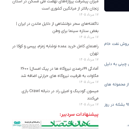
میزان پیشرفت پروژه‌های نهضت ملی مسکن در استان
زنجان بالاتر از میانگین کشوری است
۱۷ مرداد ۱۴۰۵
ناگفته‌های سحر دولتشاهی از دلایل ماندن در ایران |
بغض ستاره سینما برای وطن
۱۷ مرداد ۱۴۰۵
ه فروش نفت خام
راهنمای کامل خرید عمده نوشابه زمزم، پپسی و کوکا در
تهران
۱۷ مرداد ۱۴۰۵
 چینی به دلیل
آمادگی ۹۹درصدی نیروگاه ها در پیک امسال| ۲۶۰۰
مگاوات به ظرفیت نیروگاه های حرارتی اضافه شد
۱۷ مرداد ۱۴۰۵
از محموله های
میسون گودینگ و امیلی راد در دنباله Crawl بازی
می‌کنند
۱۷ مرداد ۱۴۰۵
منابع آگاه اعلام کردند: آرامکو عربستان در ماه جولای حدود ۱۲ میلیون بشکه نفت برای مشتریان خود در چین ارسال خواهد کرد که معادل ۳۸۷ هزار و ۹۶ بشکه در روز
پیشنهادات سردبیر:
.