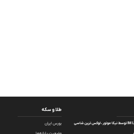
طلا و سکه
رونمایی خودرو IM LS9 توسط نیکا موتور ، لوکس ترین شاسی
بورس ایران
وضعیت یارانه‌ها