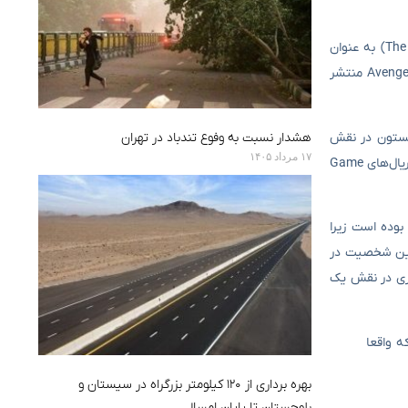
فیلم جدید X-Men توسط استودیوی مارول در دست توسعه است، مایکل لسلی (نویسنده The Hunger Games: The Ballad of Songbirds and Snakes) به عنوان
نویسنده و جیک شرایر (کارگردان Thunderbolts) به عنوان کارگردان هدایت این پروژه را بر عهده خواهند داشت. این فیلم پس از عنوان Avengers: Doomsday منتشر
 برایان کرانستون در نقش
هشدار نسبت به وفوع تندباد در تهران
۱۷ مرداد ۱۴۰۵
پرفسور X، دیزی ادگار جونز در نقش جین گری و هانتر شیفر در نقش میستیک، اشاره داشتند. اکنون جدیدترین شایعه به حضور بلا رمزی، ستاره‌ موفق سریال‌های Game
اغلب منفی بوده است زیرا
 خواهد کرد. این شخصیت در
ازی در نقش یک
ه واقعا
بهره برداری از ۱۲۰ کیلومتر بزرگراه در سیستان و
بلوچستان تا پایان امسال