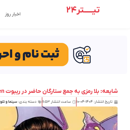
تیـــــتر24
اخبار روز
شایعه: بلا رمزی به جمع ستارگان حاضر در ریبوت X-Men می‌پیوندد
تاریخ انتشار:
۱۴۰۴-۰۴-۱۰
ساعت انتشار
۱۱:۵۳
دسته بندی:
سینما و تلو