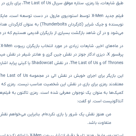
طبق شایعات، بلا رمزی، ستاره‌ موفق سریال The Last of Us، برای بازی در نقش کیتی پراید به جمع بازیگران ریبوت X-Men خواهد پیوست.
می‌شود و در آن شاهد بازگشت بسیاری از بازیگران قدیمی هستیم که در مجموعه X-Men از ۲۰th Century Fox ح
د
of Thrones و The Last of Us، در نقش Shadowcat یا کیتی پراید اشاره دارد.
کمیک‌ها به عنوان یک نوجوان معرفی شده است. رمزی تاکنون به فیلم‌های 
آنتاگونیست است. او گفت:
من هنوز نقش یک شرور را بازی نکرده‌ام. بنابراین می‌خواهم نق
متفاوت باشد.
استودیوی مارول هنوز تاریخ دقیق انتشار ریبوت X-Men را اعلام نکرده است.